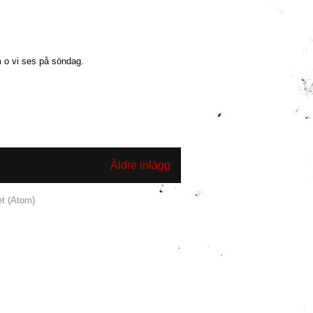
 o vi ses på söndag.
Äldre inlägg
et (Atom)