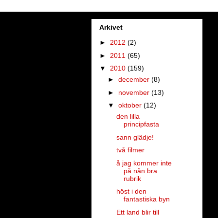
Arkivet
►
2012
(2)
►
2011
(65)
▼
2010
(159)
►
december
(8)
►
november
(13)
▼
oktober
(12)
den lilla
principfasta
sann glädje!
två filmer
å jag kommer inte
på nån bra
rubrik
höst i den
fantastiska byn
Ett land blir till