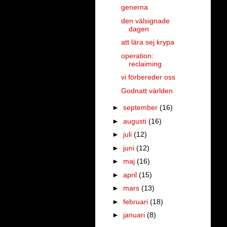
generna
den välsignade
dagen
att lära sej krypa
operation:
reclaiming
vi förbereder oss
Godnatt världen
►
september
(16)
►
augusti
(16)
►
juli
(12)
►
juni
(12)
►
maj
(16)
►
april
(15)
►
mars
(13)
►
februari
(18)
►
januari
(8)