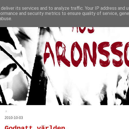
deliver its services and to analyze traffic. Your IP address and 
formance and security metrics to ensure quality of service, gen
abuse.
2010-10-03
Godnatt världen