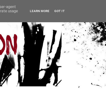
user-agent
erate usage
LEARN MORE
GOT IT