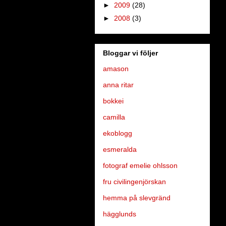
►
2009
(28)
►
2008
(3)
Bloggar vi följer
amason
anna ritar
bokkei
camilla
ekoblogg
esmeralda
fotograf emelie ohlsson
fru civilingenjörskan
hemma på slevgränd
hägglunds