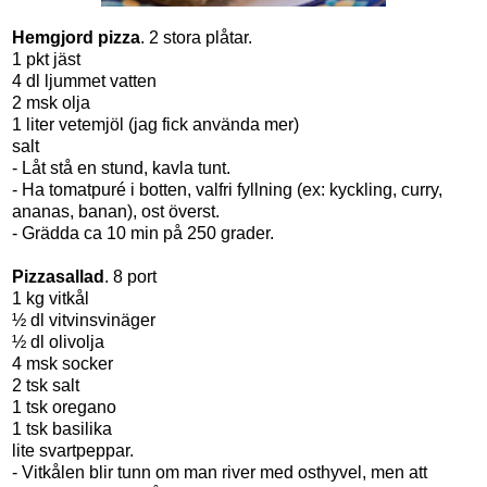
Hemgjord pizza
. 2 stora plåtar.
1 pkt jäst
4 dl ljummet vatten
2 msk olja
1 liter vetemjöl (jag fick använda mer)
salt
- Låt stå en stund, kavla tunt.
- Ha tomatpuré i botten, valfri fyllning (ex: kyckling, curry,
ananas, banan), ost överst.
- Grädda ca 10 min på 250 grader.
Pizzasallad
. 8 port
1 kg vitkål
½ dl vitvinsvinäger
½ dl olivolja
4 msk socker
2 tsk salt
1 tsk oregano
1 tsk basilika
lite svartpeppar.
- Vitkålen blir tunn om man river med osthyvel, men att