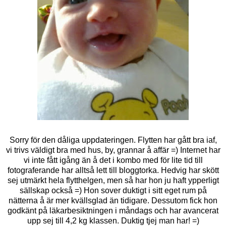
Sorry för den dåliga uppdateringen. Flytten har gått bra iaf,
vi trivs väldigt bra med hus, by, grannar å affär =) Internet har
vi inte fått igång än å det i kombo med för lite tid till
fotograferande har alltså lett till bloggtorka. Hedvig har skött
sej utmärkt hela flytthelgen, men så har hon ju haft ypperligt
sällskap också =) Hon sover duktigt i sitt eget rum på
nätterna å är mer kvällsglad än tidigare. Dessutom fick hon
godkänt på läkarbesiktningen i måndags och har avancerat
upp sej till 4,2 kg klassen. Duktig tjej man har! =)